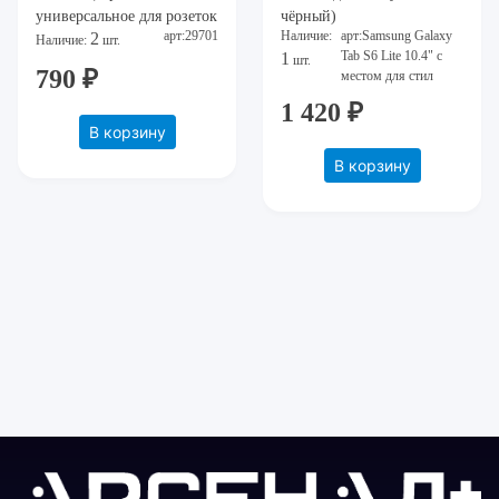
универсальное для розеток
чёрный)
арт:29701
Наличие:
арт:Samsung Galaxy
2
различных типов более
Наличие:
шт.
Tab S6 Lite 10.4" с
1
шт.
чем в 150 странах (США/
790 ₽
местом для стил
Европа/Великобритани
1 420 ₽
В корзину
В корзину