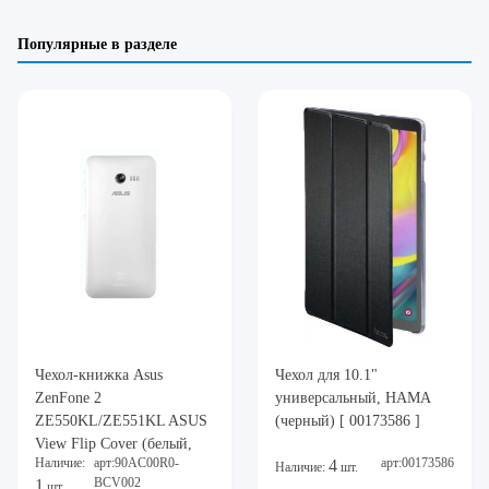
Популярные в разделе
Чехол-книжка Asus
Чехол для 10.1"
ZenFone 2
универсальный, HAMA
ZE550KL/ZE551KL ASUS
(черный) [ 00173586 ]
View Flip Cover (белый,
Наличие:
арт:90AC00R0-
арт:00173586
4
полиуретан/поликарбонат,
Наличие:
шт.
BCV002
1
шт.