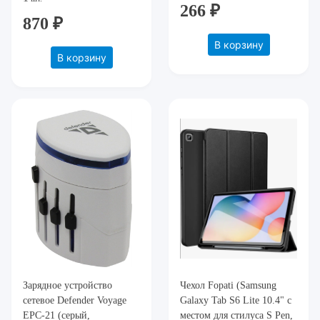
Защищает ваш смартфон
266 ₽
от ударов, царапин и
870 ₽
потертост
В корзину
В корзину
Зарядное устройство
Чехол Fopati (Samsung
сетевое Defender Voyage
Galaxy Tab S6 Lite 10.4" с
EPC-21 (серый,
местом для стилуса S Pen,