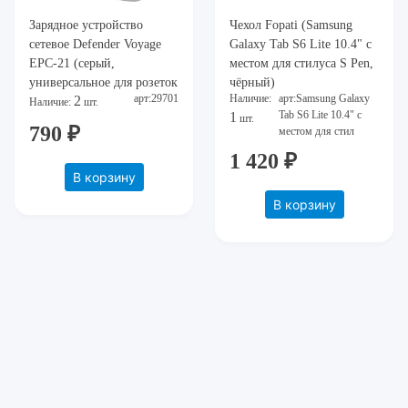
Зарядное устройство
Чехол Fopati (Samsung
сетевое Defender Voyage
Galaxy Tab S6 Lite 10.4" с
EPC-21 (серый,
местом для стилуса S Pen,
универсальное для розеток
чёрный)
арт:29701
Наличие:
арт:Samsung Galaxy
2
различных типов более
Наличие:
шт.
Tab S6 Lite 10.4" с
1
шт.
чем в 150 странах (США/
790 ₽
местом для стил
Европа/Великобритани
1 420 ₽
В корзину
В корзину