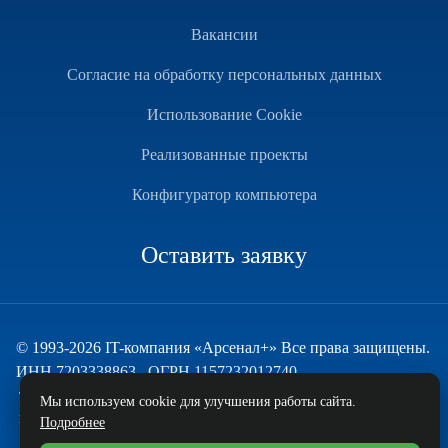
Вакансии
Согласие на обработку персональных данных
Использование Cookie
Реализованные проекты
Конфигуратор компьютера
Оставить заявку
© 1993-2026 IT-компания «Арсенал+» Все права защищены.
ИНН 7203338863 , ОГРН 1157232012740
Техническая поддержка
Мы используем cookie для улучшения работы сайта.
и развитие — ECHO
Подробнее