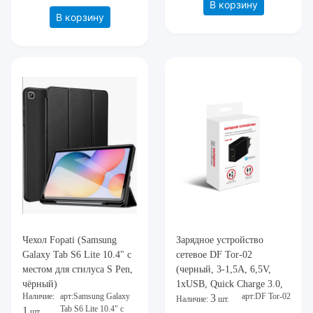
В корзину
В корзину
Чехол Fopati (Samsung
Зарядное устройство
Galaxy Tab S6 Lite 10.4" с
сетевое DF Tor-02
местом для стилуса S Pen,
(черный, 3-1,5A, 6,5V,
чёрный)
1xUSB, Quick Charge 3.0,
Наличие:
арт:Samsung Galaxy
арт:DF Tor-02
3
USB-кабелем (120 см)
Наличие:
шт.
Tab S6 Lite 10.4" с
1
шт.