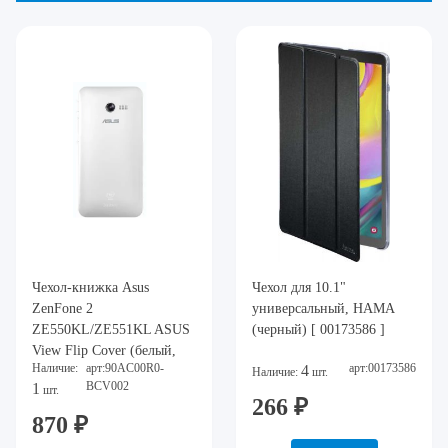
Чехол-книжка Asus
Чехол для 10.1"
ZenFone 2
универсальный, HAMA
ZE550KL/ZE551KL ASUS
(черный) [ 00173586 ]
View Flip Cover (белый,
Наличие:
арт:90AC00R0-
арт:00173586
4
полиуретан/поликарбонат,
Наличие:
шт.
BCV002
1
шт.
Защищает ваш смартфон
266 ₽
от ударов, царапин и
870 ₽
потертост