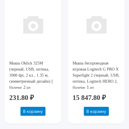
Мышь Oklick 325M
Мышь беспроводная
(черный, USB, оптика,
игровая Logitech G PRO X
1000 dpi, 2 кл., 1.35 м,
Superlight 2 (черный, USB,
симметричный дизайн) [
оптика, Logitech HERO 2,
2
1
325M ]
32000 dpi, 4 кл) 910-
Наличие:
шт.
Наличие:
шт.
006632
231.80 ₽
15 847.80 ₽
В корзину
В корзину