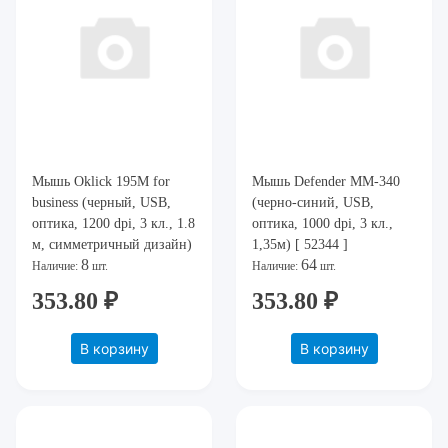
Мышь Oklick 195M for
Мышь Defender ММ-340
business (черный, USB,
(черно-синий, USB,
оптика, 1200 dpi, 3 кл., 1.8
оптика, 1000 dpi, 3 кл.,
м, симметричный дизайн)
1,35м) [ 52344 ]
8
64
[ M218 BLACK ]
Наличие:
шт.
Наличие:
шт.
353.80 ₽
353.80 ₽
В корзину
В корзину