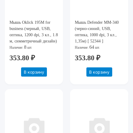
Мышь Oklick 195M for
Мышь Defender ММ-340
business (черный, USB,
(черно-синий, USB,
оптика, 1200 dpi, 3 кл., 1.8
оптика, 1000 dpi, 3 кл.,
м, симметричный дизайн)
1,35м) [ 52344 ]
8
64
[ M218 BLACK ]
Наличие:
шт.
Наличие:
шт.
353.80 ₽
353.80 ₽
В корзину
В корзину