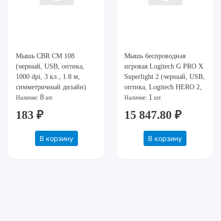
Мышь CBR CM 108
Мышь беспроводная
(черный, USB, оптика,
игровая Logitech G PRO X
1000 dpi, 3 кл., 1.8 м,
Superlight 2 (черный, USB,
симметричный дизайн)
оптика, Logitech HERO 2,
8
1
32000 dpi, 4 кл) 910-
Наличие:
шт.
Наличие:
шт.
006632
183 ₽
15 847.80 ₽
В корзину
В корзину