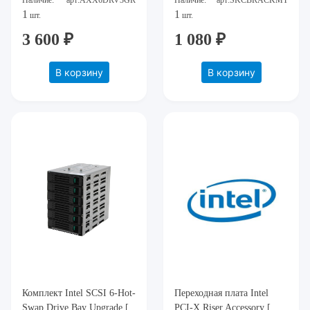
Наличие:
арт:AXX6DRV3GR
Наличие:
арт:SKCBRACKMT
дисков)
1
1
шт.
шт.
3 600 ₽
1 080 ₽
В корзину
В корзину
Комплект Intel SCSI 6-Hot-
Переходная плата Intel
Swap Drive Bay Upgrade [
PCI-X Riser Accessory [