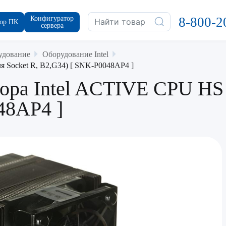
Конфигуратор
8-800-2
ор ПК
сервера
удование
Оборудование Intel
я Socket R, B2,G34) [ SNK-P0048AP4 ]
ора Intel ACTIVE CPU HS 
48AP4 ]