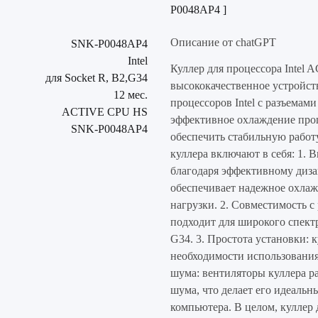
P0048AP4 ]
Описание от chatGPT
SNK-P0048AP4
Intel
Куллер для процессора Intel
для Socket R, B2,G34
высококачественное устройст
12 мес.
процессоров Intel с разъемами
ACTIVE CPU HS
эффективное охлаждение проц
SNK-P0048AP4
обеспечить стабильную работ
куллера включают в себя: 1. 
благодаря эффективному диз
обеспечивает надежное охла
нагрузки. 2. Совместимость 
подходит для широкого спектр
G34. 3. Простота установки: к
необходимости использования
шума: вентиляторы куллера 
шума, что делает его идеальн
компьютера. В целом, куллер