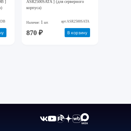
DB ]
ASR2500SATA ] (для серверного
в)
корпуса)
IDB
арт:ASR2500SATA
1
Наличие:
шт.
870 ₽
ну
В корзину