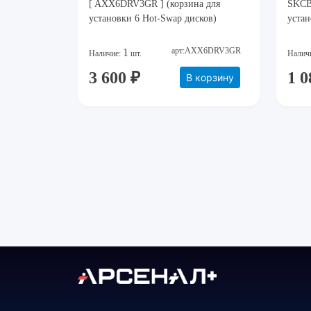
[ AXX6DRV3GR ] (корзина для
SKCB
установки 6 Hot-Swap дисков)
устан
арт:AXX6DRV3GR
1
Наличие:
шт.
Налич
3 600 ₽
1 0
В корзину