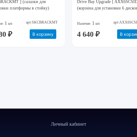
RACKMT ] (салазки для
Drive Bay Upgrade [ AXX6SCSI
овки платформы в стойку)
(корзина для установки 6 диско
арт:SKCBRACKMT
арт:AXX6SCS
1
1
ие:
шт.
Наличие:
шт.
80 ₽
4 640 ₽
В корзину
В корзи
Личный кабинет