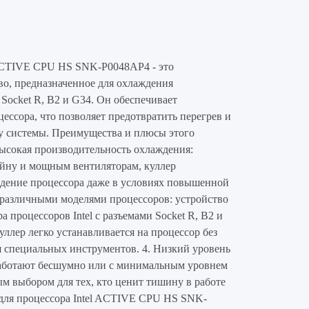
 ACTIVE CPU HS SNK-P0048AP4 - это
во, предназначенное для охлаждения
 Socket R, B2 и G34. Он обеспечивает
ессора, что позволяет предотвратить перегрев и
у системы. Преимущества и плюсы этого
Высокая производительность охлаждения:
айну и мощным вентиляторам, куллер
ждение процессора даже в условиях повышенной
с различными моделями процессоров: устройство
а процессоров Intel с разъемами Socket R, B2 и
уллер легко устанавливается на процессор без
 специальных инструментов. 4. Низкий уровень
работают бесшумно или с минимальным уровнем
ым выбором для тех, кто ценит тишину в работе
 для процессора Intel ACTIVE CPU HS SNK-