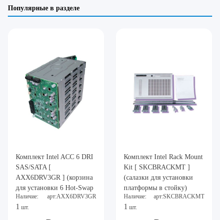
Популярные в разделе
Комплект Intel ACC 6 DRI
Комплект Intel Rack Mount
SAS/SATA [
Kit [ SKCBRACKMT ]
AXX6DRV3GR ] (корзина
(салазки для установки
для установки 6 Hot-Swap
платформы в стойку)
Наличие:
арт:AXX6DRV3GR
Наличие:
арт:SKCBRACKMT
дисков)
1
1
шт.
шт.