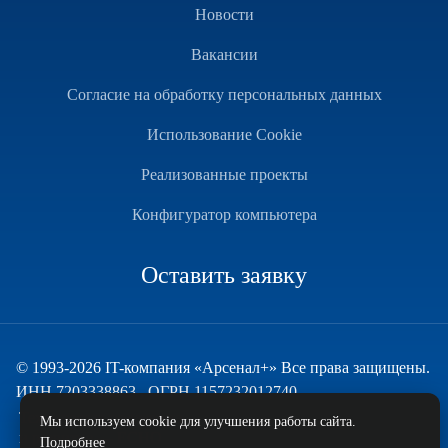
Новости
Вакансии
Согласие на обработку персональных данных
Использование Cookie
Реализованные проекты
Конфигуратор компьютера
Оставить заявку
© 1993-2026 IT-компания «Арсенал+» Все права защищены.
ИНН 7203338863 , ОГРН 1157232012740
Техническая поддержка
Мы используем cookie для улучшения работы сайта.
и развитие — ECHO
Подробнее