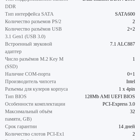
DDR
Тип интерфейса SATA
SATA600
Количество разъемов PS/2
2
Количество разъёмов USB
2+2
3.1 Gen1 (USB 3.0)
Встроенный звуковой
7.1 ALC887
адаптер
Число разъёмов M.2 Key M
1
(SSD)
Наличие COM-порта
0+1
Производитель чипсета
Intel
Разъемы для кулеров корпуса
1 x 4pin
Тип BIOS
128Mb AMI UEFI BIOS
Особенности комплектации
PCI-Express 3.0
Максимальный объём
32
памяти, GB)
Срок гарантии
14 дней
Количество слотов PCI-Ex1
2