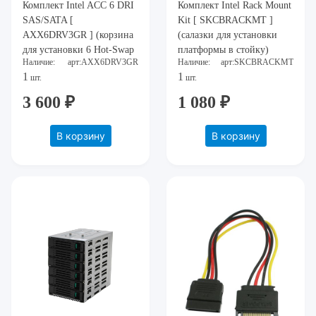
Комплект Intel ACC 6 DRI
Комплект Intel Rack Mount
SAS/SATA [
Kit [ SKCBRACKMT ]
AXX6DRV3GR ] (корзина
(салазки для установки
для установки 6 Hot-Swap
платформы в стойку)
Наличие:
арт:AXX6DRV3GR
Наличие:
арт:SKCBRACKMT
дисков)
1
1
шт.
шт.
3 600 ₽
1 080 ₽
В корзину
В корзину