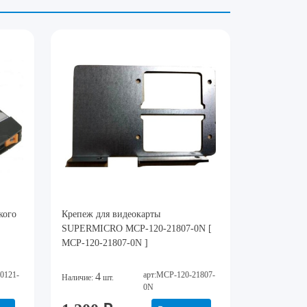
кого
Крепеж для видеокарты
SUPERMICRO MCP-120-21807-0N [
MCP-120-21807-0N ]
0121-
арт:MCP-120-21807-
4
Наличие:
шт.
0N