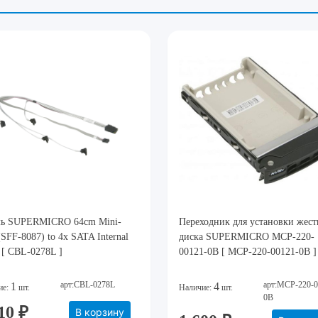
ль SUPERMICRO 64cm Mini-
Переходник для установки жест
SFF-8087) to 4x SATA Internal
диска SUPERMICRO MCP-220-
 [ CBL-0278L ]
00121-0B [ MCP-220-00121-0B ]
арт:CBL-0278L
арт:MCP-220-0
1
4
ие:
шт.
Наличие:
шт.
0B
10 ₽
В корзину