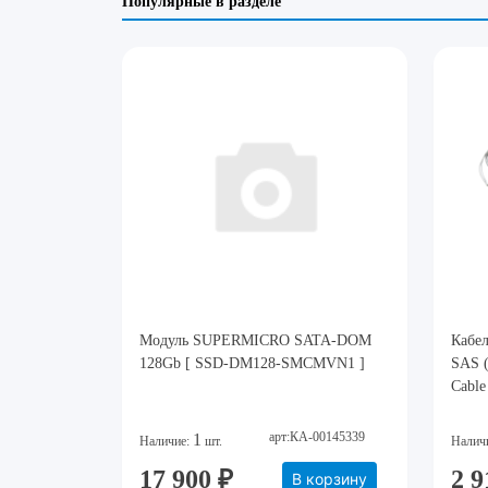
Популярные в разделе
Модуль SUPERMICRO SATA-DOM
Кабе
128Gb [ SSD-DM128-SMCMVN1 ]
SAS (
Cable
арт:КА-00145339
1
Наличие:
шт.
Налич
17 900 ₽
2 9
В корзину