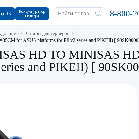
Конфигуратор
8-800-2
ор ПК
сервера
удование
Опции для серверов
M for ASUS platforms for E8 v2 series and PIKEII) [ 90SK000
NISAS HD TO MINISAS HD
 series and PIKEII) [ 90S