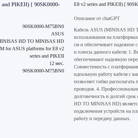
s and PIKEII) [ 90SK0000-
E8 v2 series and PIKEII) [ 9
Описание от chatGPT
90SK0000-M75BN0
Кабель ASUS (MINISAS HD T
ASUS
использования на платформах
INISAS HD TO MINISAS HD
см и обеспечивает надежное 
 for ASUS platforms for E8 v2
и плюсы данного кабеля: 1. В
series and PIKEII
обеспечивают надежную перед
12 мес.
Совместимость с платформами
90SK0000-M75BN0
идеальную работу кабеля с ва
позволяет гибко располагать
проводов. 4. Профессиональн
долговечность и долгий срок
HD TO MINISAS HD) являетс
подключения устройств на п
работу и передачу данных.