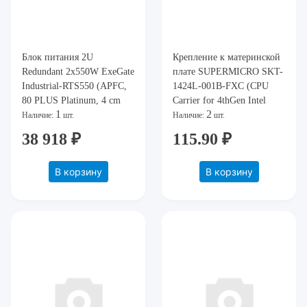
Блок питания 2U
Крепление к материнской
Redundant 2x550W ExeGate
плате SUPERMICRO SKT-
Industrial-RTS550 (APFC,
1424L-001B-FXC (CPU
80 PLUS Platinum, 4 cm
Carrier for 4thGen Intel
1
2
fan) EX292321RUS
Xeon Scalable Processors
Наличие:
шт.
Наличие:
шт.
MCC)
38 918 ₽
115.90 ₽
В корзину
В корзину