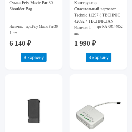
Сумка Feiy Mavic Part30
Конструктор
Shoulder Bag
Спасательный вертолет
Technic 11297 ( TECHNIC
42092 / TECHNICIAN
Наличие:
арт:Feiy Mavic Part30
арт:КА-00144052
1
22095 )
Наличие:
1
шт.
шт.
6 140 ₽
1 990 ₽
В корзину
В корзину