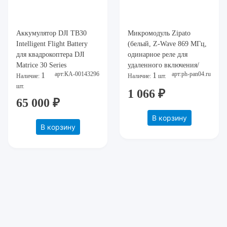
Аккумулятор DJI TB30
Микромодуль Zipato
Intelligent Flight Battery
(белый, Z-Wave 869 МГц,
для квадрокоптера DJI
одинарное реле для
Matrice 30 Series
удаленного включения/
арт:КА-00143296
арт:ph-pan04.ru
1
1
выключения, измерение до
Наличие:
Наличие:
шт.
шт.
2х1500Вт (12А)) [ ph-
1 066 ₽
pan04.ru ]
65 000 ₽
В корзину
В корзину