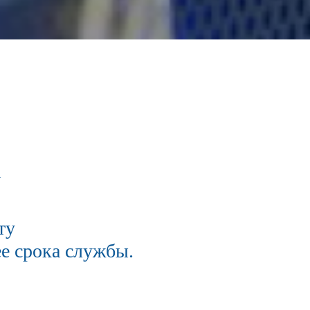
а
ту
е срока службы.