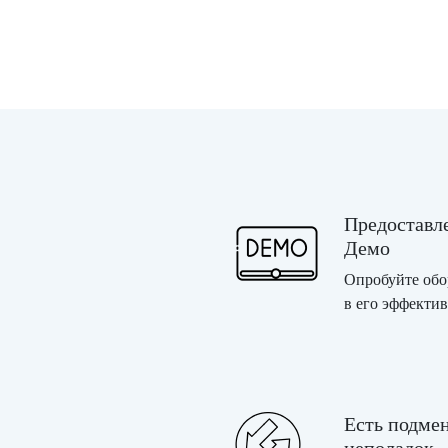
Предоставл
Демо
Опробуйте обор
в его эффекти
Есть подме