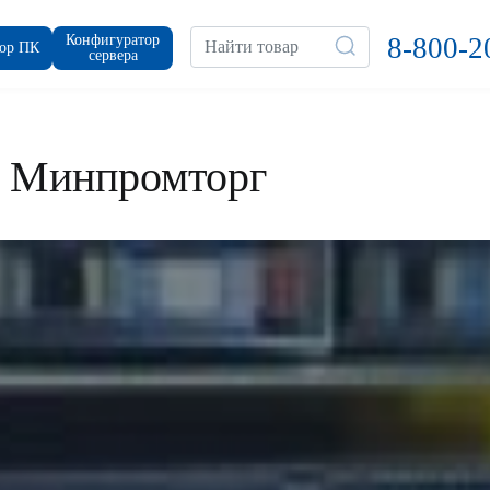
Конфигуратор
8-800-2
ор ПК
сервера
а Минпромторг