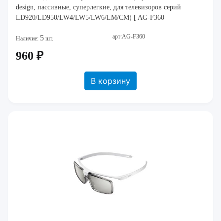
design, пассивные, суперлегкие, для телевизоров серий
LD920/LD950/LW4/LW5/LW6/LM/CM) [ AG-F360
арт:AG-F360
5
Наличие:
шт.
960 ₽
В корзину