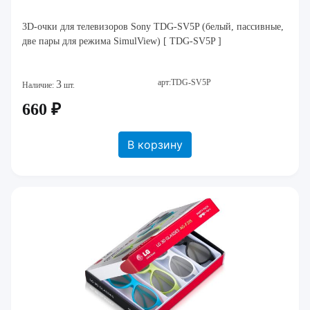
3D-очки для телевизоров Sony TDG-SV5P (белый, пассивные,
две пары для режима SimulView) [ TDG-SV5P ]
арт:TDG-SV5P
3
Наличие:
шт.
660 ₽
В корзину