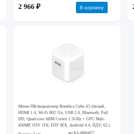
2 966 ₽
В корзину
Мини-ПК/медиаплеер Rombica Cube A5 (белый,
HDMI 1.4, Wi-Fi 802.11n, USB 2.0, Bluetooth, Full
HD, Quad-core ARM Cortex 1.5GHz + GPU Mali-
450MP, ОЗУ 1ГБ, ПЗУ 8ГБ, Android 4.4, ПДУ, 62 г,
45x45x40 мм) [ SBQ-CS805 ]
арт:КА-00064877
1