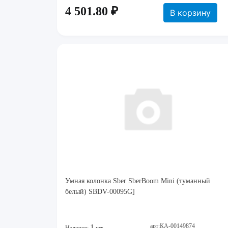
4 501.80 ₽
В корзину
Умная колонка Sber SberBoom Mini (туманный
белый) SBDV-00095G]
арт:КА-00149874
1