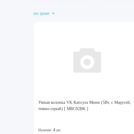
по цене
Умная колонка VK Капсула Мини (5Вт, с Марусей,
темно-серый) [ MRC02BK ]
4
Наличие:
шт.