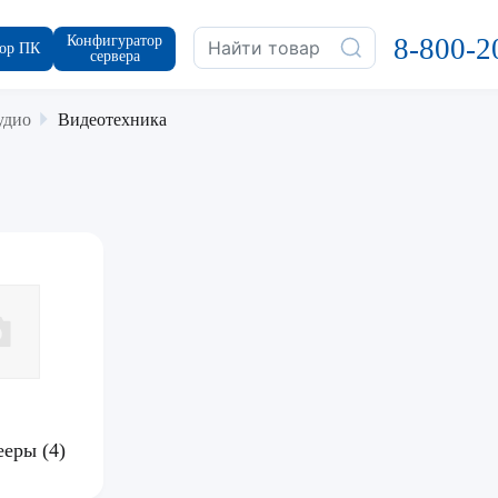
Конфигуратор
8-800-2
ор ПК
сервера
удио
Видеотехника
ееры
(4)