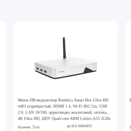
Мини-ПК/медиаплеер Rombica Smart Box Ultra HD
v003 (серебристый, HDMI 1.4, Wi-Fi 802.11n, USB
2.0, LAN 10/100, аудио/видео аналоговый, оптика,
4K Ultra HD, ЦПУ Quad-core ARM Cortex-A53 2GHz
+ 5-core Mali-450MP, ОЗУ 1ГБ, ПЗУ 8ГБ,
арт:КА-00064851
3
Наличие:
шт.
microSDHC-ридер, Android 5