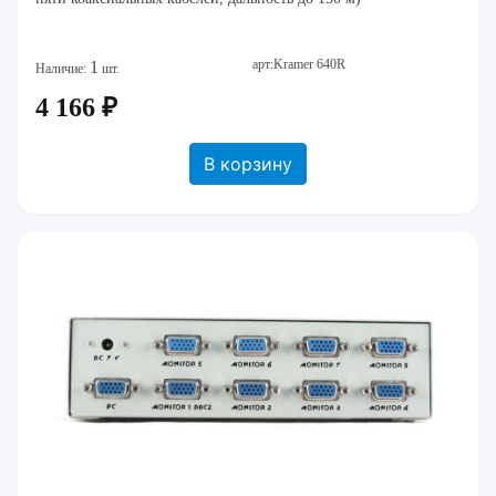
арт:Kramer 640R
1
Наличие:
шт.
4 166 ₽
В корзину