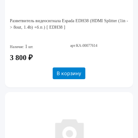
Разветвитель видеосигнала Espada EDH38 (HDMI Splitter (1in -
> 8out, 1.4b) +б.п.) [ EDH38 ]
арт:КА-00077614
1
Наличие:
шт.
3 800 ₽
В корзину