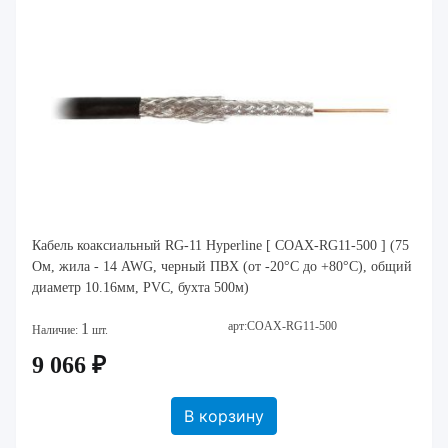
Кабель коаксиальный RG-11 Hyperline [ COAX-RG11-500 ] (75
Ом, жила - 14 AWG, черный ПВХ (от -20°C дo +80°C), общий
диаметр 10.16мм, PVC, бухта 500м)
арт:COAX-RG11-500
1
Наличие:
шт.
9 066 ₽
В корзину