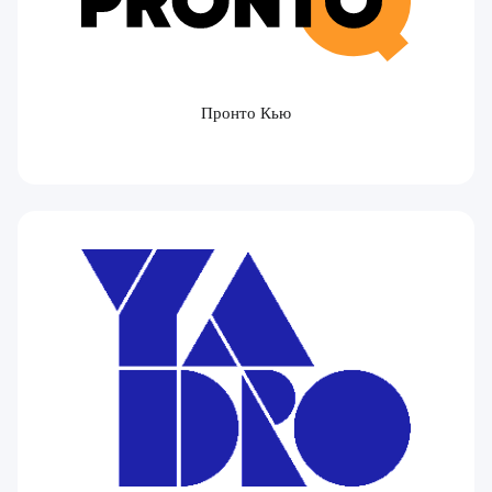
Пронто Кью