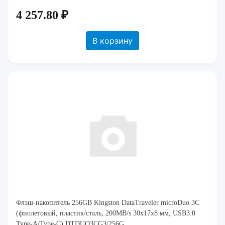
4 257.80 ₽
В корзину
Флэш-накопитель 256GB Kingston DataTraveler microDuo 3C
(фиолетовый, пластик/сталь, 200MB/s 30x17x8 мм, USB3.0
Type-A/Type-C) DTDUO3CG3/256G