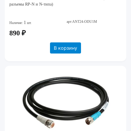
разъемы RP-N и N-типа)
арт:ANT24-ODU1M
1
Наличие:
шт.
890 ₽
В корзину