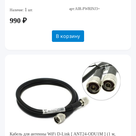
арт:AIR-PWRINJ3=
1
Наличие:
шт.
990 ₽
В корзину
Кабель для антенны WiFi D-Link [ ANT24-ODU1M ] (1 м,