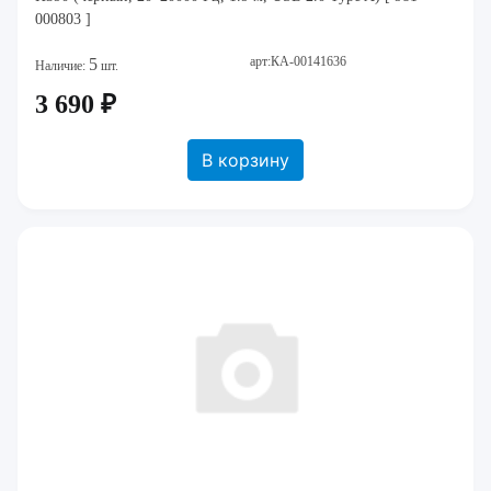
000803 ]
арт:КА-00141636
5
Наличие:
шт.
3 690 ₽
В корзину