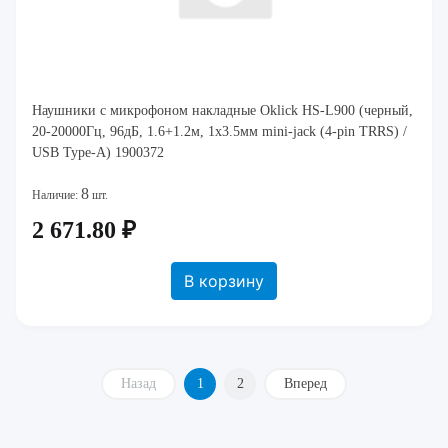
Наушники с микрофоном накладные Oklick HS-L900 (черный,
20-20000Гц, 96дБ, 1.6+1.2м, 1x3.5мм mini-jack (4-pin TRRS) /
USB Type-A) 1900372
8
Наличие:
шт.
2 671.80 ₽
В корзину
Назад
1
2
Вперед