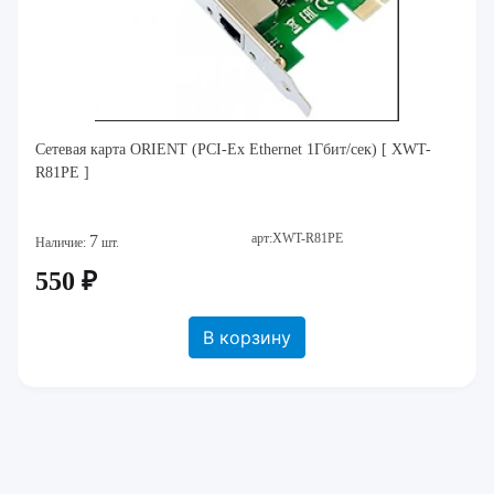
Сетевая карта ORIENT (PCI-Ex Ethernet 1Гбит/сек) [ XWT-
R81PE ]
арт:XWT-R81PE
7
Наличие:
шт.
550 ₽
В корзину