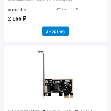
арт:XWT-R81L2PE
4
Наличие:
шт.
2 166 ₽
В корзину