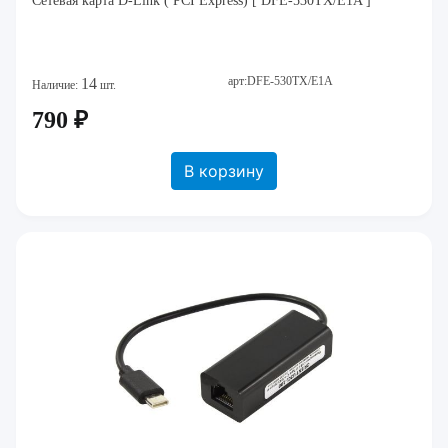
Сетевая карта D-Link ( PCI Express) [ DFE-530TX/E1A ]
арт:DFE-530TX/E1A
14
Наличие:
шт.
790 ₽
В корзину