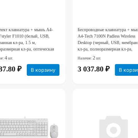
лект клавиатура + мышь A4-
Беспроводные клавиатура + мы
Fstyler F1010 (белый, USB,
A4-Tech 7100N Padless Wireless
анная кл-ра, 1.5 м,
Desktop (черный, USB, мембран
размерная кл-ра, оптическая
кл-ра, полноразмерная кл-ра,
 1600 dpi) [ F1010 WHITE ]
оптическая мышь, 2000 dpi, RF
4
2
ие:
шт.
Наличие:
шт.
2.4GHz, 2xAAA+1xAA) [ GR-85
37.80 ₽
3 037.80 ₽
G3-630N ]
В корзину
В корз