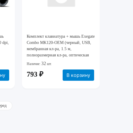
шь
Комплект клавиатура + мышь Exegate
 dpi,
Combo MK120-OEM (черный, USB,
мембранная кл-ра, 1.5 м,
полноразмерная кл-ра, оптическая
1000dpi) EX287139RUS
32
Наличие:
шт.
793 ₽
ину
В корзину
еред