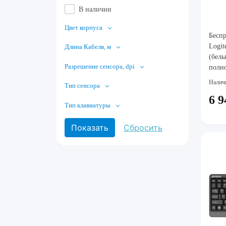
В наличии
Цвет корпуса
Бесп
Logit
Длина Кабеля, м
(белы
Разрешение сенсора, dpi
полно
мышь
Налич
Тип сенсора
6 9
Тип клавиатуры