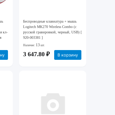
шь
Беспроводные клавиатура + мышь
Logitech MK270 Wireless Combo (с
я кл-
русской гравировкой, черный, USB) [
я
920-003381 ]
13
Наличие:
шт.
3 647.80 ₽
ину
В корзину