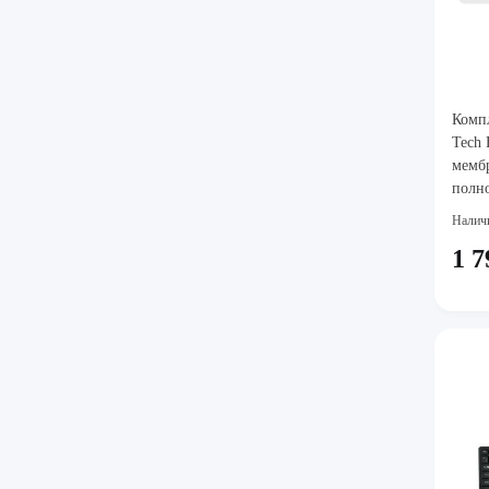
Комп
Tech 
мембр
полно
мышь,
Налич
1 7