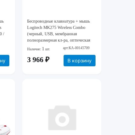
шь
Беспроводные клавиатура + мышь
s
Logitech MK275 Wireless Combo
0 /
(черный, USB, мембранная
полноразмерная кл-ра, оптическая
мышь) 920-007721/920-008535|
арт:КА-00145709
1
Наличие:
шт.
3 966 ₽
ину
В корзину