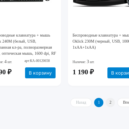
роводные клавиатура + мышь
Беспроводные клавиатура + мы
k 240M (белый, USB,
Oklick 230M (черный, USB, 1000
анная кл-ра, полноразмерная
1xAA+1xAA)
, оптическая мышь, 1600 dpi, RF
Hz, 1xAAA+1xAA) [ 1091258 ]
арт:КА-00120658
4
3
ие:
шт.
Наличие:
шт.
90 ₽
1 190 ₽
В корзину
В корз
Назад
1
2
Вп