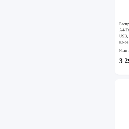
Бесп
A4-Te
USB, 
кл-ра
2xAA
Налич
3 2