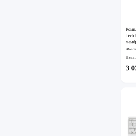
Комп
Tech 
мембр
полно
мышь,
Налич
3 0