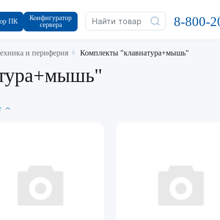
Конфигуратор
8-800-2
ор ПК
сервера
ехника и периферия
Комплекты "клавиатура+мышь"
атура+мышь"
е