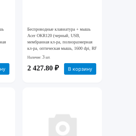
шь
Беспроводные клавиатура + мышь
Acer OKR120 (черный, USB,
ная
мембранная кл-ра, полноразмерная
кл-ра, оптическая мышь, 1600 dpi, RF
2.4GHz, 1xAA+1xAA) [
3
Наличие:
шт.
+G7 /
ZL.KBDEE.007 ]
2 427.80 ₽
ину
В корзину