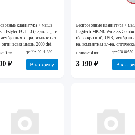
роводные клавиатура + мышь
Беспроводные клавиатура + мы
ch Fstyler FG1110 (черно-серый,
Logitech MK240 Wireless Combo
мембранная кл-ра, компактная
(бело-красный, USB, мембранна
, оптическая мышь, 2000 dpi,
ра, компактная кл-ра, оптическа
A+1xAA)
мышь, 1000 dpi, RF 2.4
арт:КА-00141880
арт:920-005791
6
4
ие:
шт.
Наличие:
шт.
90 ₽
3 190 ₽
В корзину
В корз