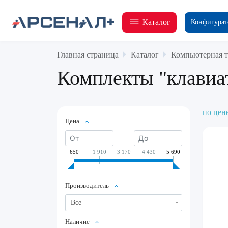
Каталог
Конфигурат
Главная страница
Каталог
Компьютерная т
Комплекты "клави
по цен
Цена
650
1 910
3 170
4 430
5 690
Производитель
Все
Наличие