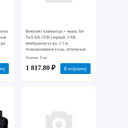
nius
Комплект клавиатура + мышь A4-
ная
Tech KK-3330 (черный, USB,
-ра,
мембранная кл-ра, 1.5 м,
полноразмерная кл-ра, оптическая
мышь) [ KK-3330 ]
1
Наличие:
шт.
1 817.80 ₽
ину
В корзину