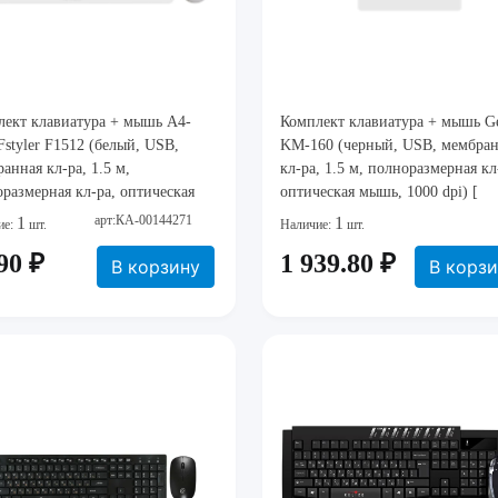
лект клавиатура + мышь A4-
Комплект клавиатура + мышь Ge
Fstyler F1512 (белый, USB,
KM-160 (черный, USB, мембран
анная кл-ра, 1.5 м,
кл-ра, 1.5 м, полноразмерная кл
размерная кл-ра, оптическая
оптическая мышь, 1000 dpi) [
 1500 dpi) F1512 White
31330001430 ]
арт:КА-00144271
1
1
ие:
шт.
Наличие:
шт.
90 ₽
1 939.80 ₽
В корзину
В корз