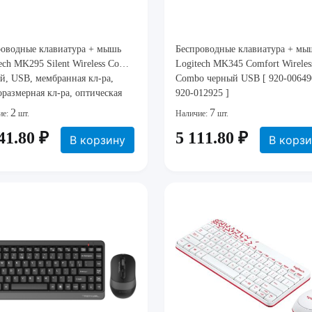
роводные клавиатура + мышь
Беспроводные клавиатура + мы
ech MK295 Silent Wireless Combo
Logitech MK345 Comfort Wireles
й, USB, мембранная кл-ра,
Combo черный USB [ 920-00649
размерная кл-ра, оптическая
920-012925 ]
, 2xAAA+1xAA)
2
7
ие:
шт.
Наличие:
шт.
41.80 ₽
5 111.80 ₽
В корзину
В корз