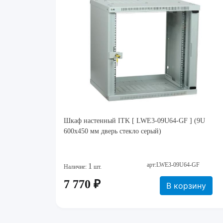
Шкаф настенный ITK [ LWE3-09U64-GF ] (9U
600x450 мм дверь стекло серый)
арт:LWE3-09U64-GF
1
Наличие:
шт.
7 770 ₽
В корзину