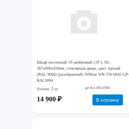
Шкаф настенный 19-дюймовый (19"), 6U,
367x600х450мм, стеклянная дверь, цвет черный
(RAL 9004) (разобранный) WRline WR-TW-0645-GP
RAL9004
арт:КА-00147865
2
Наличие:
шт.
14 900 ₽
В корзину