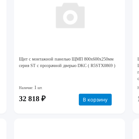
Щит с монтажной панелью ЩМП 800x600x250мм
серия ST c прозрачной дверью DKC ( R5STX0869 )
1
Наличие:
шт.
32 818 ₽
В корзину