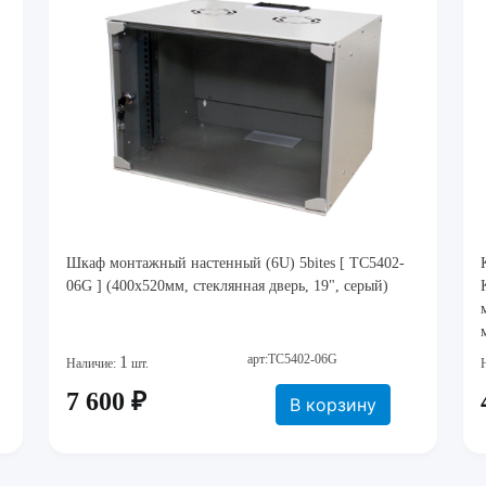
Шкаф монтажный настенный (6U) 5bites [ TC5402-
06G ] (400х520мм, стеклянная дверь, 19", серый)
арт:TC5402-06G
1
Наличие:
шт.
7 600 ₽
В корзину