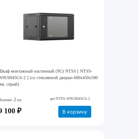
Шкаф монтажный настенный (9U) NTSS [ NTSS-
W9U6045GS-2 ] (cо стеклянной дверью 600х450х500
мм, серый)
арт:NTSS-W9U6045GS-2
2
Наличие:
шт.
9 100 ₽
В корзину