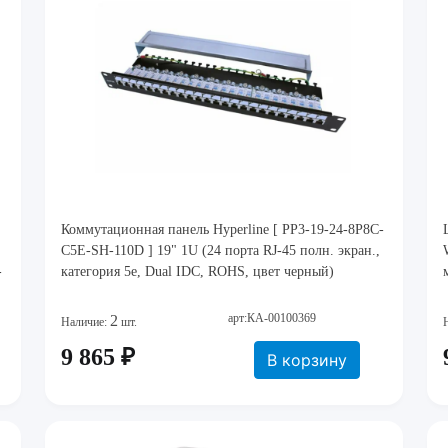
Коммутационная панель Hyperline [ PP3-19-24-8P8C-
C5E-SH-110D ] 19" 1U (24 порта RJ-45 полн. экран.,
-
категория 5e, Dual IDC, ROHS, цвет черный)
арт:КА-00100369
2
Наличие:
шт.
9 865 ₽
В корзину