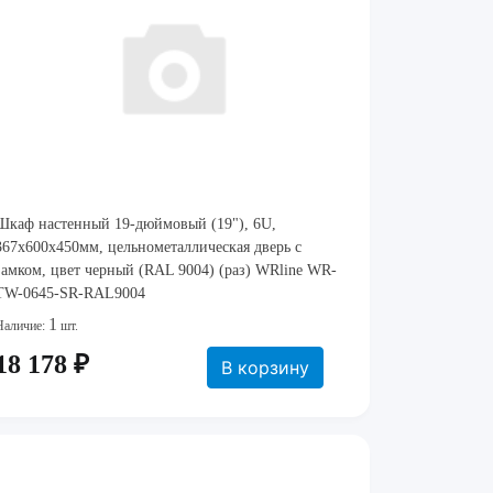
Шкаф настенный 19-дюймовый (19"), 6U,
367x600х450мм, цельнометаллическая дверь с
замком, цвет черный (RAL 9004) (раз) WRline WR-
TW-0645-SR-RAL9004
1
Наличие:
шт.
18 178 ₽
В корзину