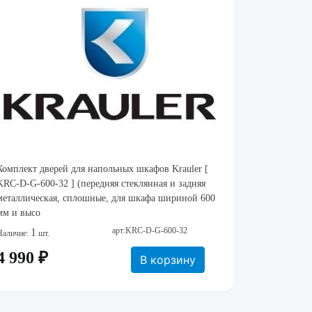
Комплект дверей для напольных шкафов Krauler [
KRC-D-G-600-32 ] (передняя стеклянная и задняя
металлическая, сплошные, для шкафа шириной 600
мм и высо
арт:KRC-D-G-600-32
1
Наличие:
шт.
4 990 ₽
В корзину