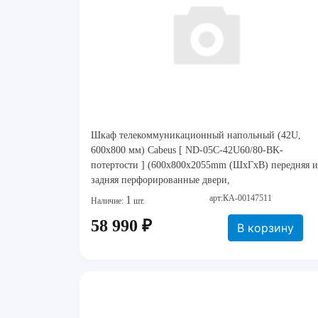
Шкаф телекоммуникационный напольный (42U,
600x800 мм) Cabeus [ ND-05C-42U60/80-BK-
потертости ] (600x800x2055mm (ШхГхВ) передняя и
задняя перфорированные двери,
арт:КА-00147511
1
Наличие:
шт.
58 990 ₽
В корзину