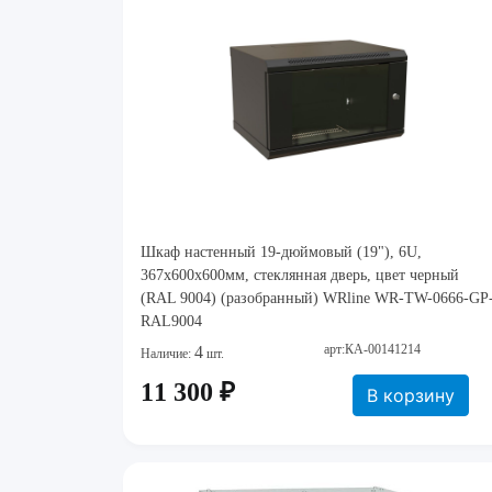
Шкаф настенный 19-дюймовый (19"), 6U,
367x600х600мм, стеклянная дверь, цвет черный
(RAL 9004) (разобранный) WRline WR-TW-0666-GP
RAL9004
арт:КА-00141214
4
Наличие:
шт.
11 300 ₽
В корзину