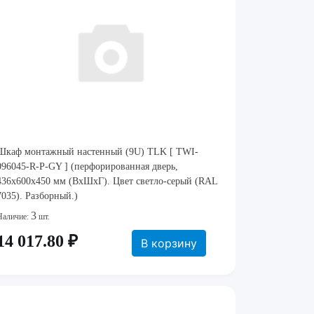
Шкаф монтажный настенный (9U) TLK [ TWI-
096045-R-P-GY ] (перфорированная дверь,
436х600х450 мм (ВхШхГ). Цвет светло-серый (RAL
7035). Разборный.)
3
Наличие:
шт.
14 017.80 ₽
В корзину