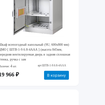
Шкаф всепогодный напольный (9U, 600x800 мм)
ЦМО [ ШТВ-1-9.6.8-4ААА ] (высота 845мм,
передняя вентилируемая дверь и задняя сплошная
стенка, ручка с зам
арт:ШТВ-1-9.6.8-4ААА
4
Наличие:
шт.
19 966 ₽
В корзину