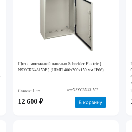
Щит с монтажной панелью Schneider Electric [
NSYCRN43150P ] (ЩМП 400х300х150 мм IP66)
-
арт:NSYCRN43150P
1
Наличие:
шт.
12 600 ₽
В корзину