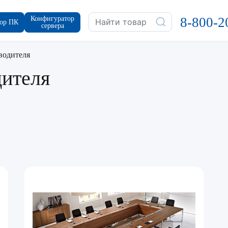
Конфигуратор
8-800-2
ор ПК
сервера
водителя
дителя