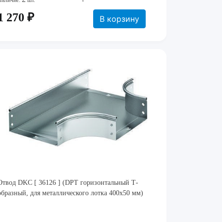
Наличие:
шт.
1 270 ₽
В корзину
Отвод DKC [ 36126 ] (DPT горизонтальный Т-
образный, для металлического лотка 400х50 мм)