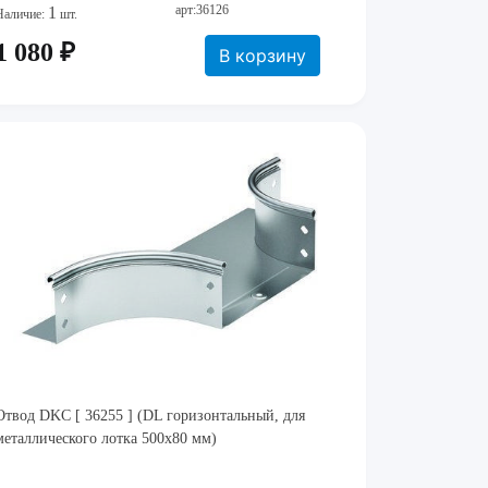
арт:36126
1
Наличие:
шт.
1 080 ₽
В корзину
Отвод DKC [ 36255 ] (DL горизонтальный, для
металлического лотка 500х80 мм)