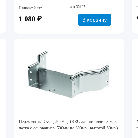
арт:35107
6
Наличие:
шт.
1 080 ₽
В корзину
Переходник DKC [ 36291 ] (RRC для металлического
лотка с основанием 500мм на 300мм, высотой 80мм)