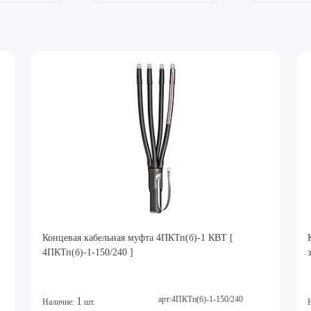
Концевая кабельная муфта 4ПКТп(б)-1 КВТ [
4ПКТп(б)-1-150/240 ]
арт:4ПКТп(б)-1-150/240
1
Наличие:
шт.