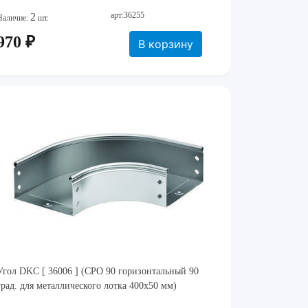
арт:36255
2
Наличие:
шт.
970 ₽
В корзину
Угол DKC [ 36006 ] (CPO 90 горизонтальный 90
град. для металлического лотка 400x50 мм)