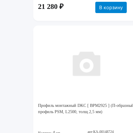
21 280 ₽
В корзину
Профиль монтажный DKC [ BPM2925 ] (П-образны
профиль PSM, L2500, толщ.2,5 мм)
арт:КА-00148724
4