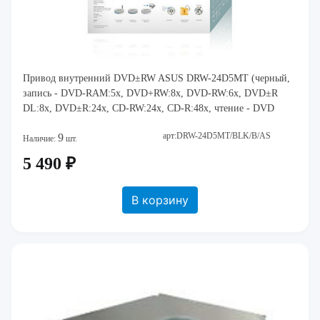
Привод внутренний DVD±RW ASUS DRW-24D5MT (черный,
запись - DVD-RAM:5x, DVD+RW:8x, DVD-RW:6x, DVD±R
DL:8x, DVD±R:24x, CD-RW:24x, CD-R:48x, чтение - DVD
арт:DRW-24D5MT/BLK/B/AS
9
Наличие:
шт.
5 490 ₽
В корзину