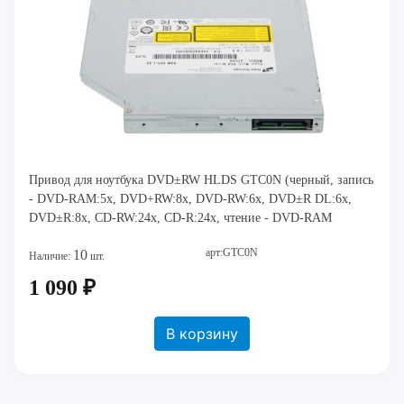
Привод для ноутбука DVD±RW HLDS GTC0N (черный, запись
- DVD-RAM:5x, DVD+RW:8x, DVD-RW:6x, DVD±R DL:6x,
DVD±R:8x, CD-RW:24x, CD-R:24x, чтение - DVD-RAM
арт:GTC0N
10
Наличие:
шт.
1 090 ₽
В корзину