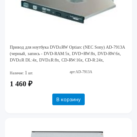
Привод для ноутбука DVD±RW Optiarc (NEC Sony) AD-7913A
(черный, запись - DVD-RAM:5x, DVD+RW:8x, DVD-RW:6x,
DVD±R DL:4x, DVD±R:8x, CD-RW:16x, CD-R:24x,
арт:AD-7913A
1
Наличие:
шт.
1 460 ₽
В корзину