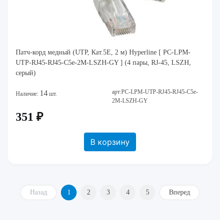
Патч-корд медный (UTP, Кат.5E, 2 м) Hyperline [ PC-LPM-
UTP-RJ45-RJ45-C5e-2M-LSZH-GY ] (4 пары, RJ-45, LSZH,
серый)
арт:PC-LPM-UTP-RJ45-RJ45-C5e-
14
Наличие:
шт.
2M-LSZH-GY
351 ₽
В корзину
Назад
1
2
3
4
5
Вперед