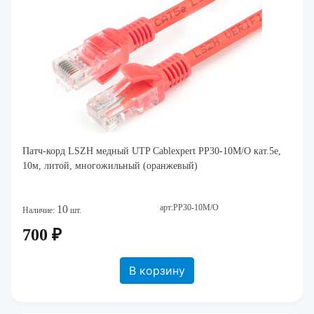
Патч-корд LSZH медный UTP Cablexpert PP30-10M/O кат.5e,
10м, литой, многожильный (оранжевый)
арт:PP30-10M/O
10
Наличие:
шт.
700 ₽
В корзину