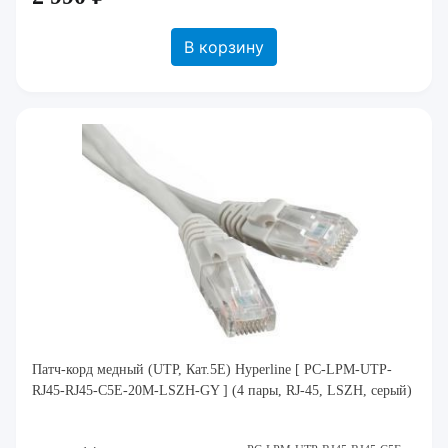
В корзину
Патч-корд медный (UTP, Кат.5E) Hyperline [ PC-LPM-UTP-
RJ45-RJ45-C5E-20M-LSZH-GY ] (4 пары, RJ-45, LSZH, серый)