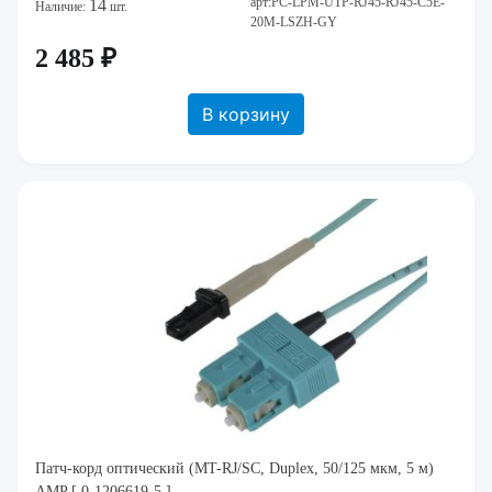
арт:PC-LPM-UTP-RJ45-RJ45-C5E-
14
Наличие:
шт.
20M-LSZH-GY
2 485 ₽
В корзину
Патч-корд оптический (MT-RJ/SC, Duplex, 50/125 мкм, 5 м)
AMP [ 0-1206619-5 ]