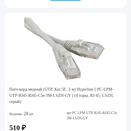
Патч-корд медный (UTP, Кат.5E, 3 м) Hyperline [ PC-LPM-
UTP-RJ45-RJ45-C5e-3M-LSZH-GY ] (4 пары, RJ-45, LSZH,
серый)
арт:PC-LPM-UTP-RJ45-RJ45-C5e-
28
Наличие:
шт.
3M-LSZH-GY
510 ₽