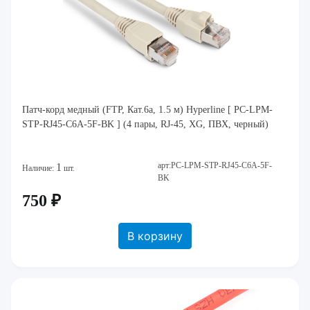
Патч-корд медный (FTP, Кат.6a, 1.5 м) Hyperline [ PC-LPM-
STP-RJ45-C6A-5F-BK ] (4 пары, RJ-45, XG, ПВХ, черный)
арт:PC-LPM-STP-RJ45-C6A-5F-
1
Наличие:
шт.
BK
750 ₽
В корзину