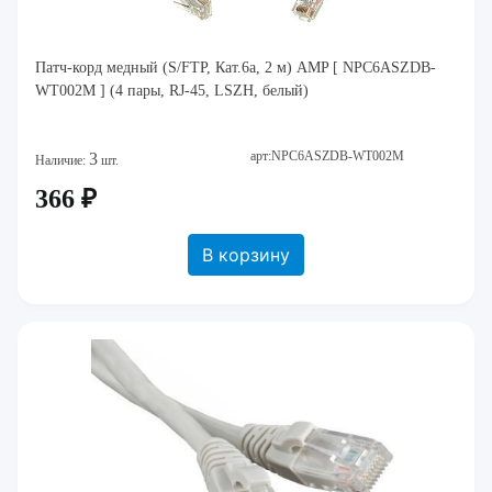
Патч-корд медный (S/FTP, Кат.6a, 2 м) AMP [ NPC6ASZDB-
WT002M ] (4 пары, RJ-45, LSZH, белый)
арт:NPC6ASZDB-WT002M
3
Наличие:
шт.
366 ₽
В корзину