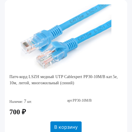
Патч-корд LSZH медный UTP Cablexpert PP30-10M/B кат.5e,
10м, литой, многожильный (синий)
арт:PP30-10M/B
7
Наличие:
шт.
700 ₽
В корзину