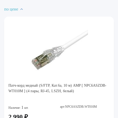
по цене
Патч-корд медный (S/FTP, Кат.6a, 10 м) AMP [ NPC6ASZDB-
WT010M ] (4 пары, RJ-45, LSZH, белый)
арт:NPC6ASZDB-WT010M
1
Наличие:
шт.
2 990 ₽