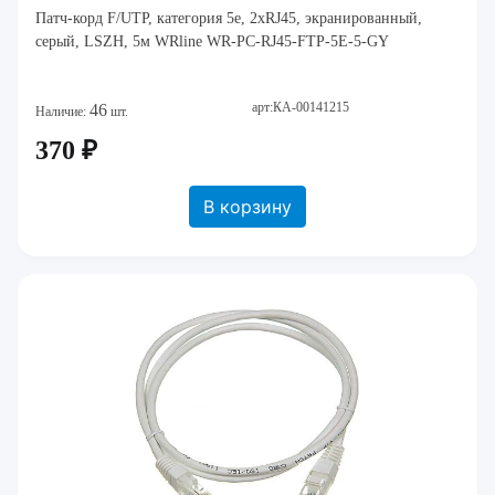
Патч-корд F/UTP, категория 5е, 2xRJ45, экранированный,
серый, LSZH, 5м WRline WR-PC-RJ45-FTP-5E-5-GY
арт:КА-00141215
46
Наличие:
шт.
370 ₽
В корзину