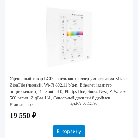
Уцененный товар LCD-панель контроллер умного дома Zipato
ZipaTile (черный, Wi-Fi 802.11 b/g/n, Ethernet (адаптер,
опционально), Bluetooth 4.0, Philips Hue, Sonos Nest, Z-Wave+
500 серии, ZigBee HA, Сенсорный дисплей 8 дюймов
арт:КА-00112786
1
(800х1280), блок питания, акб
Наличие:
шт.
19 550 ₽
В корзину