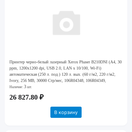
Принтер черно-белый лазерный Xerox Phaser B210DNI (A4, 30
ppm, 1200x1200 dpi, USB 2.0, LAN x 10/100, Wi-Fi)
автоматическая (250 л. под.) 120 л. вых. (60 г/м2, 220 г/м2,
Ivory, 256 MB, 30000 Стр/мес, 106R04348, 106R04349,
3
101R00664) [ B210V_DNI ] (Ш: 368 м
Наличие:
шт.
26 827.80 ₽
В корзину