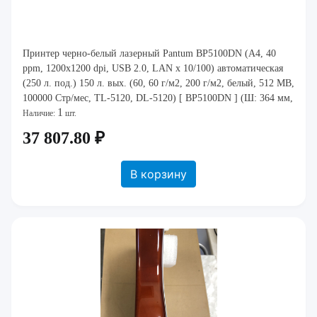
Принтер черно-белый лазерный Pantum BP5100DN (A4, 40
ppm, 1200x1200 dpi, USB 2.0, LAN x 10/100) автоматическая
(250 л. под.) 150 л. вых. (60, 60 г/м2, 200 г/м2, белый, 512 MB,
100000 Стр/мес, TL-5120, DL-5120) [ BP5100DN ] (Ш: 364 мм,
1
В: 257 мм, Г: 344 мм
Наличие:
шт.
37 807.80 ₽
В корзину