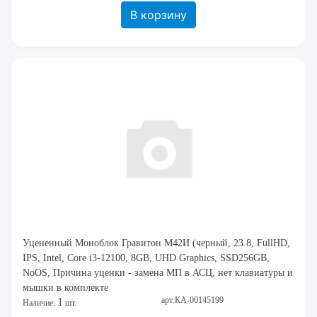
В корзину
Уцененный Моноблок Гравитон М42И (черный, 23.8, FullHD,
IPS, Intel, Core i3-12100, 8GB, UHD Graphics, SSD256GB,
NoOS, Причина уценки - замена МП в АСЦ, нет клавиатуры и
мышки в комплекте
арт:КА-00145199
1
Наличие:
шт.