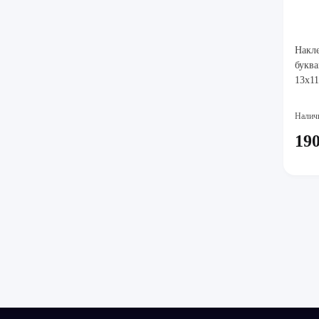
Накле
буква
13х1
Налич
190