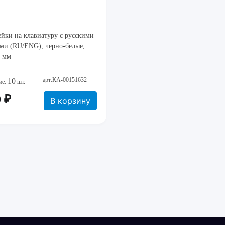
йки на клавиатуру с русскими
ми (RU/ENG), черно-белые,
1 мм
арт:КА-00151632
10
ие:
шт.
 ₽
В корзину