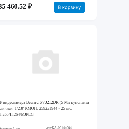
35 460.52 ₽
В корзину
IP видеокамера Beward SV3212DR (5 Мп купольная
уличная; 1/2.8' КМОП; 2592x1944 - 25 к/с;
H.265/H.264/MJPEG
арт:КА-00144904
1