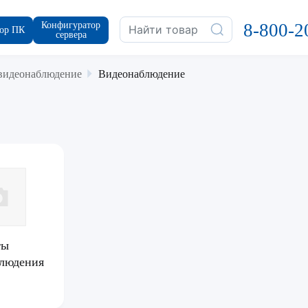
Конфигуратор
8-800-2
ор ПК
сервера
 видеонаблюдение
Видеонаблюдение
ты
людения