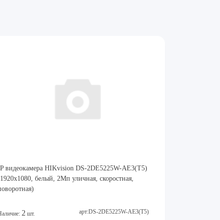
IP видеокамера HIKvision DS-2DE5225W-AE3(T5)
(1920х1080, белый, 2Мп уличная, скоростная,
поворотная)
арт:DS-2DE5225W-AE3(T5)
2
Наличие:
шт.