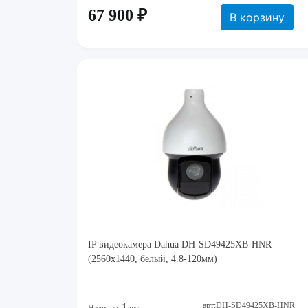
67 900 ₽
В корзину
IP видеокамера Dahua DH-SD49425XB-HNR
(2560х1440, белый, 4.8-120мм)
арт:DH-SD49425XB-HNR
1