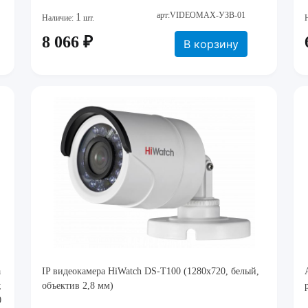
арт:VIDEOMAX-УЗВ-01
1
Наличие:
шт.
8 066 ₽
В корзину
а
IP видеокамера HiWatch DS-T100 (1280х720, белый,
;
объектив 2,8 мм)
0