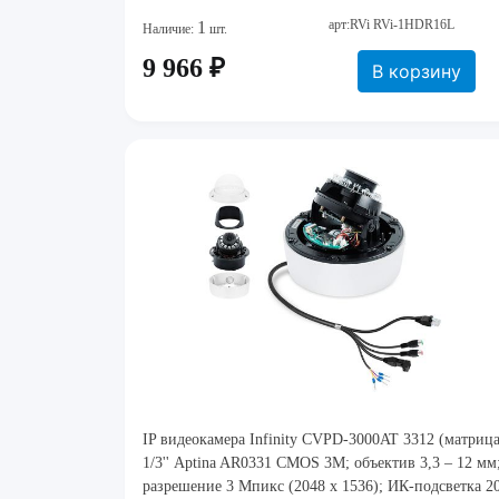
арт:RVi RVi-1HDR16L
1
Наличие:
шт.
9 966 ₽
В корзину
IP видеокамера Infinity CVPD-3000AT 3312 (матриц
1/3'' Aptina AR0331 CMOS 3M; объектив 3,3 – 12 мм
разрешение 3 Мпикс (2048 х 1536); ИК-подсветка 2