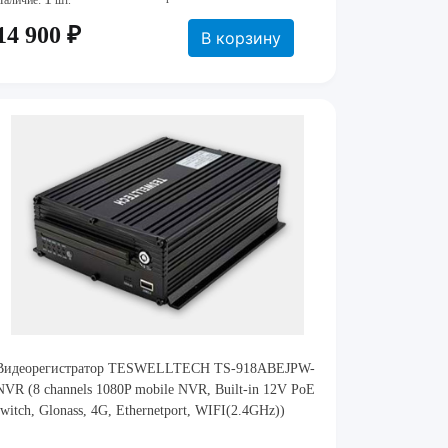
Наличие:
шт.
14 900 ₽
В корзину
Видеорегистратор TESWELLTECH TS-918ABEJPW-
NVR (8 channels 1080P mobile NVR, Built-in 12V PoE
switch, Glonass, 4G, Ethernetport, WIFI(2.4GHz))