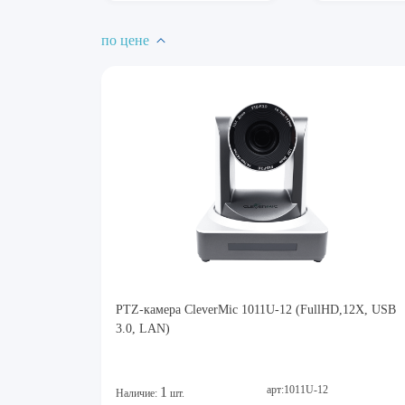
по цене
PTZ-камера CleverMic 1011U-12 (FullHD,12Х, USB
3.0, LAN)
арт:1011U-12
1
Наличие:
шт.