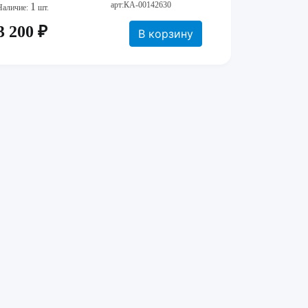
арт:КА-00142630
1
Наличие:
шт.
3 200 ₽
В корзину