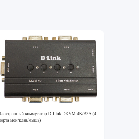
Электронный коммутатор D-Link DKVM-4K/B3A (4
порта мон/клав/мышь)