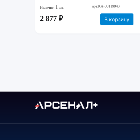
арт:КА-00119943
1
Наличие:
шт.
2 877 ₽
В корзину