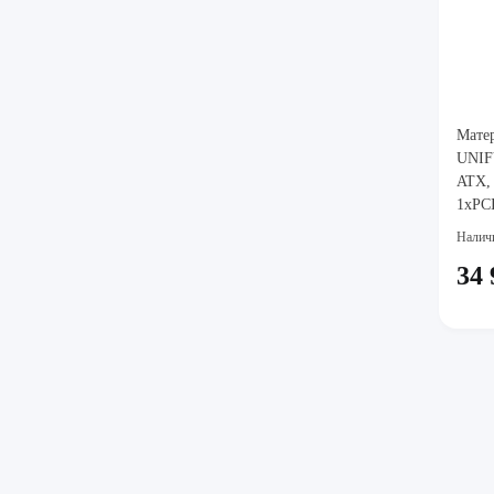
Мате
UNIFY
ATX,
1xPCI
2.5G
Налич
34 