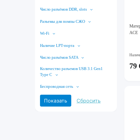
Число разъёмов DDR, slots
Разъемы для помпы СЖО
Мате
ACE
Wi-Fi
Наличие LPT-порта
Налич
Число разъёмов SATA
79 
Количество разъемов USB 3.1 Gen1
Type C
Беспроводная сеть