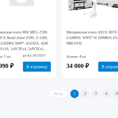
ринская плата MSI MEG Z590
Материнская плата ASUS X87
-X Retail (Intel Z590, S-1200,
GAMING WIFI7 W (90MB1LZ0
 2xDDR4-5600*, 6xSATA, 4xM.2,
M0EAY0)
Ex16, 1xPCIEx4, 2xPCIEx1,
b, HDMI)
арт:КА-00150547
1
4
ие:
шт.
Наличие:
шт.
990 ₽
34 000 ₽
В корзину
В корз
Назад
1
2
3
4
9