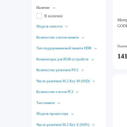
Наличие
В наличии
Мате
GOD
Модель чипсета
Количество слотов памяти
Налич
Тип поддерживаемой памяти DDR
141
Коннекторы для RGB-устройств
Количество разъемов PS/2
Число разъёмов M.2 Key M (SSD)
Количество слотов PCI
Тип памяти
Модель процессора
Число разъёмов M.2 Key E (WiFi)