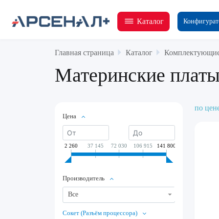
Каталог
Конфигурат
Главная страница
Каталог
Комплектующие
Материнские плат
по цен
Цена
2 260
37 145
72 030
106 915
141 800
Производитель
Все
Сокет (Разъём процессора)