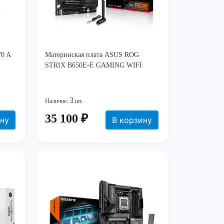
70 A
Материнская плата ASUS ROG
STRIX B650E-E GAMING WIFI
3
Наличие:
шт.
35 100 ₽
ину
В корзину