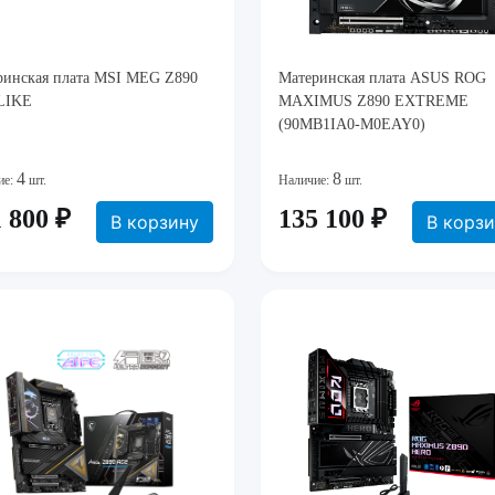
ринская плата MSI MEG Z890
Материнская плата ASUS ROG
LIKE
MAXIMUS Z890 EXTREME
(90MB1IA0-M0EAY0)
4
8
ие:
шт.
Наличие:
шт.
 800 ₽
135 100 ₽
В корзину
В корз