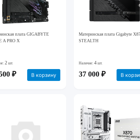
ринская плата GIGABYTE
Материнская плата Gigabyte X8
E A PRO X
STEALTH
2
4
ие:
шт.
Наличие:
шт.
500 ₽
37 000 ₽
В корзину
В корз