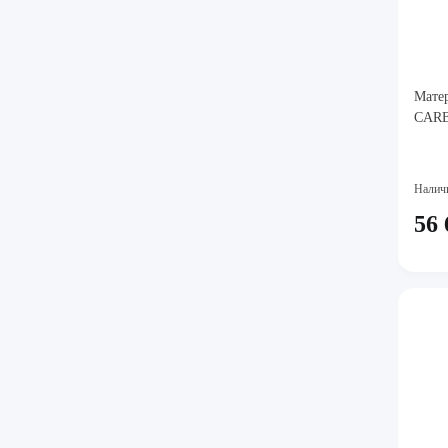
Мате
CARB
Налич
56 