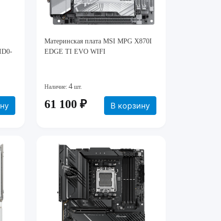
Материнская плата MSI MPG X870I
ID0-
EDGE TI EVO WIFI
4
Наличие:
шт.
61 100 ₽
ину
В корзину