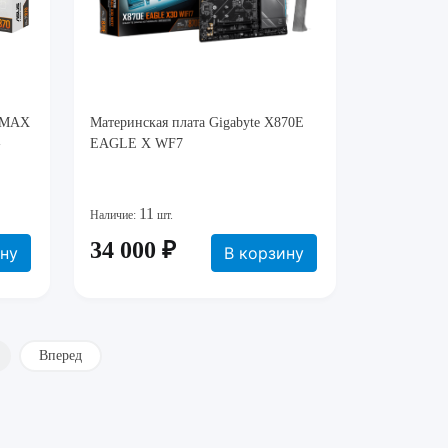
0 MAX
Материнская плата Gigabyte X870E
-
EAGLE X WF7
11
Наличие:
шт.
34 000 ₽
ину
В корзину
Вперед