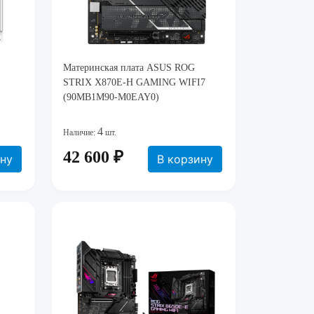
Материнская плата ASUS ROG
STRIX X870E-H GAMING WIFI7
(90MB1M90-M0EAY0)
4
Наличие:
шт.
42 600 ₽
ину
В корзину