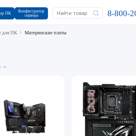
Конфигуратор
8-800-2
ор ПК
сервера
 для ПК
Материнские платы
ы
е