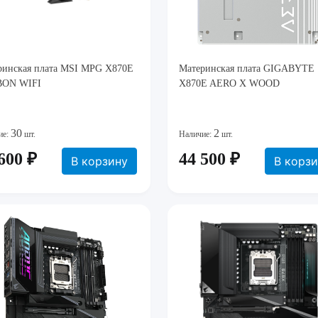
ринская плата MSI MPG X870E
Материнская плата GIGABYTE
ON WIFI
X870E AERO X WOOD
30
2
ие:
шт.
Наличие:
шт.
600 ₽
44 500 ₽
В корзину
В корз