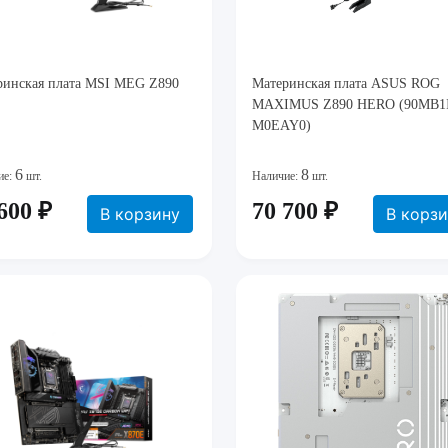
ринская плата MSI MEG Z890
Материнская плата ASUS ROG
MAXIMUS Z890 HERO (90MB1
M0EAY0)
6
8
ие:
шт.
Наличие:
шт.
600 ₽
70 700 ₽
В корзину
В корз