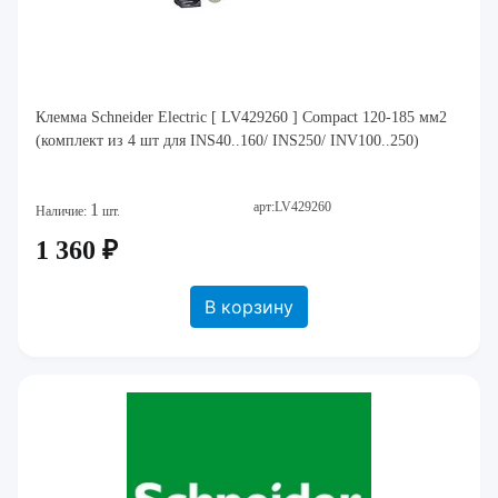
Клемма Schneider Electric [ LV429260 ] Compact 120-185 мм2
(комплект из 4 шт для INS40..160/ INS250/ INV100..250)
арт:LV429260
1
Наличие:
шт.
1 360 ₽
В корзину