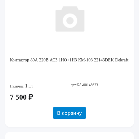
Контактор 80А 220В АС3 1НО+1НЗ КМ-103 22143DEK Dekraft
арт:КА-00146633
1
Наличие:
шт.
7 500 ₽
В корзину