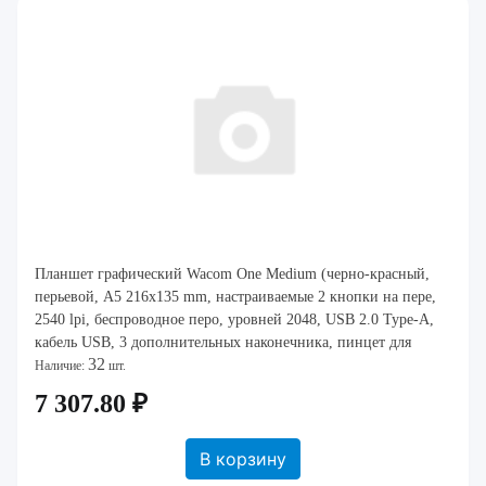
Планшет графический Wacom One Medium (черно-красный,
перьевой, A5 216x135 mm, настраиваемые 2 кнопки на пере,
2540 lpi, беспроводное перо, уровней 2048, USB 2.0 Type-A,
кабель USB, 3 дополнительных наконечника, пинцет для
32
замены наконечника, 277x189x8.7 м
Наличие:
шт.
7 307.80 ₽
В корзину