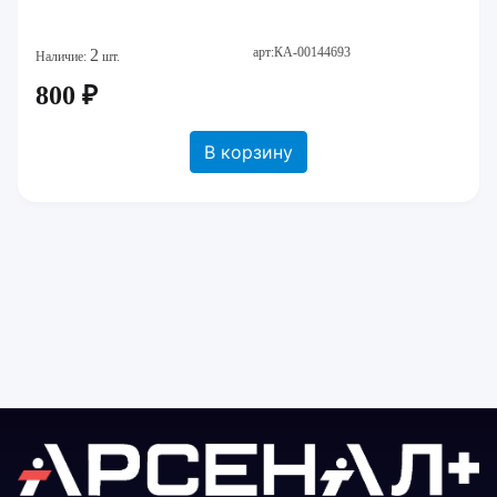
арт:КА-00144693
2
Наличие:
шт.
800 ₽
В корзину