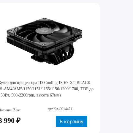
Кулер для процессора ID-Cooling IS-67-XT BLACK
(S-AM4/AM5/1150/1151/1155/1156/1200/1700, TDP до
150Вт, 500-2200rpm, высота 67мм)
арт:КА-00144711
3
Наличие:
шт.
3 990 ₽
В корзину