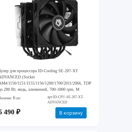
Кулер для процессора ID-Cooling SE-207-XT
ADVANCED (Socket
AM4/1150/1151/1155/1156/1200/1700/2011/2066, TDP
до 280 Вт, медь, алюминий, 700-1800 rpm, M
арт:ID-CPU-SE-207-XT-
6
Наличие:
шт.
ADVANCED
5 490 ₽
В корзину