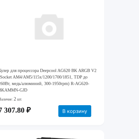
Кулер для процессора Deepcool AG620 BK ARGB V2
(Socket AM4/AM5/115x/1200/1700/1851, TDP до
260Вт, медь/алюминий, 300-1950rpm) R-AG620-
BKAMMN-GJD
2
Наличие:
шт.
7 307.80 ₽
В корзину