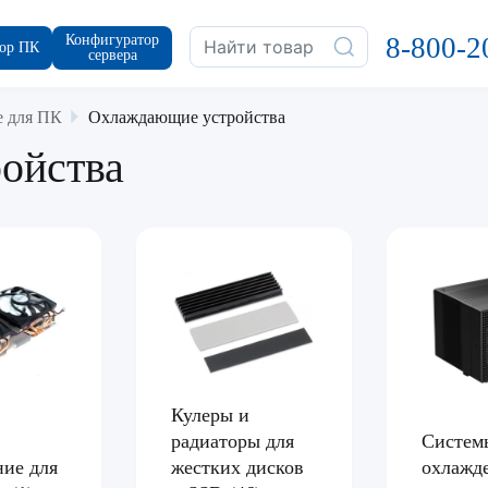
Конфигуратор
8-800-2
ор ПК
сервера
 для ПК
Охлаждающие устройства
ойства
Кулеры и
радиаторы для
Систем
ие для
жестких дисков
охлажд