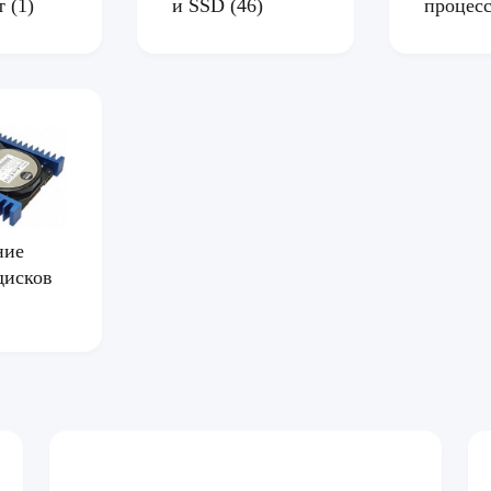
рт
(1)
и SSD
(46)
процес
ние
дисков