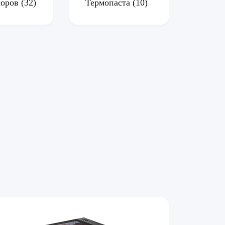
соров
(32)
Термопаста
(10)