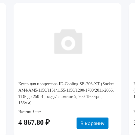
Кулер для процессора ID-Cooling SE-206-XT (Socket
AM4/AM5/1150/1151/1155/1156/1200/1700/2011/2066,
366,
TDP до 250 Вт, медь/алюминий, 700-1800rpm,
156мм)
6
Наличие:
шт.
4 867.80 ₽
В корзину