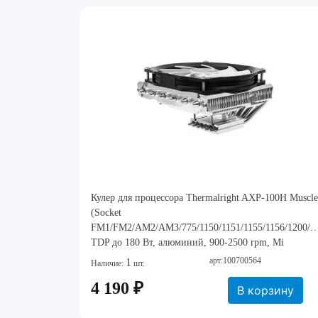
Кулер для процессора Thermalright AXP-100H Muscle
(Socket
FM1/FM2/AM2/AM3/775/1150/1151/1155/1156/1200/1
TDP до 180 Вт, алюминий, 900-2500 rpm, Mi
арт:100700564
1
Наличие:
шт.
4 190 ₽
В корзину