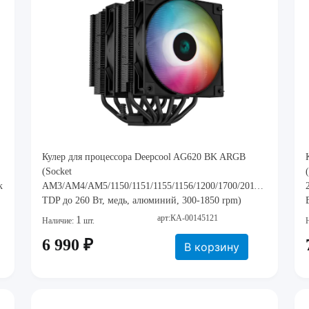
Кулер для процессора Deepcool AG620 BK ARGB
(Socket
к
AM3/AM4/AM5/1150/1151/1155/1156/1200/1700/2011/2066,
TDP до 260 Вт, медь, алюминий, 300-1850 rpm)
арт:КА-00145121
1
Наличие:
шт.
6 990 ₽
В корзину