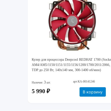
Кулер для процессора Deepcool REDHAT 1700 (Socke
AM4/AM5/1150/1151/1155/1156/1200/1700/2011/2066,
TDP до 250 Вт, 140x140 мм, 300-1400 об/мин)
арт:КА-00141246
3
Наличие:
шт.
5 990 ₽
В корзину