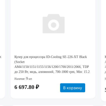
t
Кулер для процессора ID-Cooling SE-226-XT Black
(Socket
AM4/1150/1151/1155/1156/1200/1700/2011/2066, TDP
до 250 Вт, медь, алюминий, 700-1800 rpm, Min: 15.2
dBA, Max: 35.2 dBA, винтовое крепление, 1
9
Наличие:
шт.
вентилятор, 120x120x25 мм, 76.16 CFM, 4-pin PWM,
6 697.80 ₽
Hydro dy
В корзину