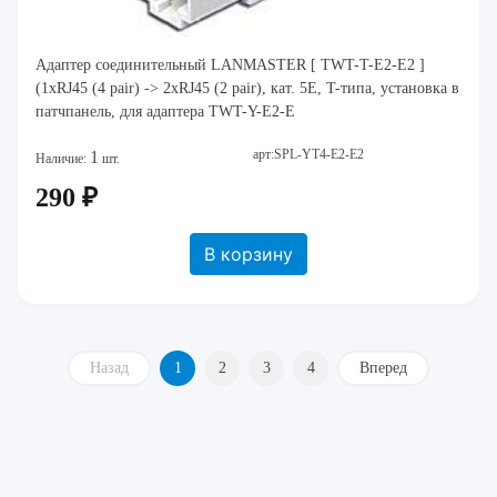
Адаптер соединительный LANMASTER [ TWT-T-E2-E2 ]
(1xRJ45 (4 pair) -> 2xRJ45 (2 pair), кат. 5Е, T-типа, установка в
патчпанель, для адаптера TWT-Y-E2-E
арт:SPL-YT4-E2-E2
1
Наличие:
шт.
290 ₽
В корзину
Назад
1
2
3
4
Вперед