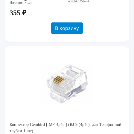
арт:6457567-4
7
Наличие:
шт.
355 ₽
В корзину
Коннектор Gembird [ MP-4p4c ] (RJ-9 (4p4c), для Телефонной
трубки 1 шт)