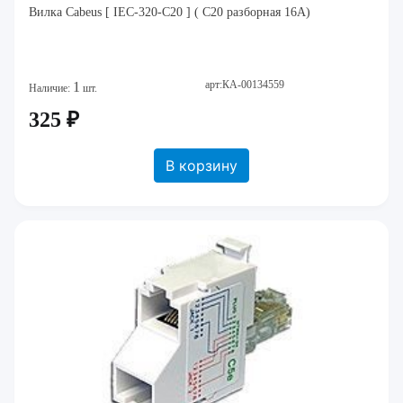
Вилка Cabeus [ IEC-320-C20 ] ( С20 разборная 16А)
арт:КА-00134559
1
Наличие:
шт.
325 ₽
В корзину