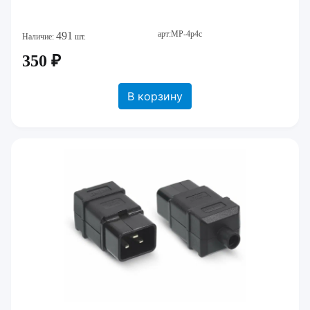
арт:MP-4p4c
491
Наличие:
шт.
350 ₽
В корзину