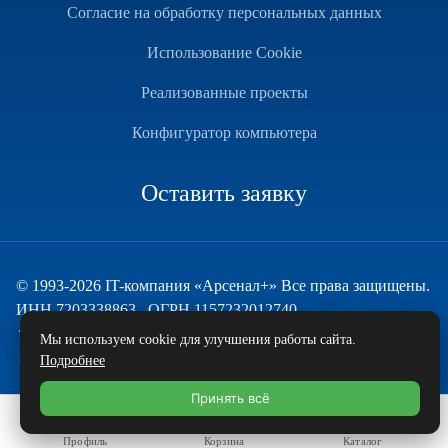
Согласие на обработку персональных данных
Использование Cookie
Реализованные проекты
Конфигуратор компьютера
Оставить заявку
© 1993-2026 IT-компания «Арсенал+» Все права защищены.
ИНН 7203338863 , ОГРН 1157232012740
Техническая поддержка
Мы используем cookie для улучшения работы сайта.
и развитие — ECHO
Подробнее
Принять всё
Профиль
Корзина
Каталог