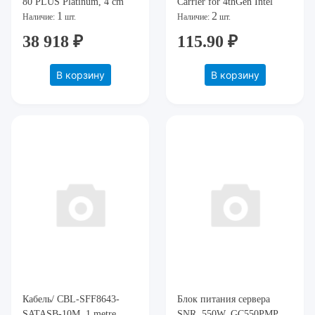
80 PLUS Platinum, 4 cm
Carrier for 4thGen Intel
1
2
fan) EX292321RUS
Xeon Scalable Processors
Наличие:
шт.
Наличие:
шт.
MCC)
38 918 ₽
115.90 ₽
В корзину
В корзину
Кабель/ CBL-SFF8643-
Блок питания сервера
SATASB-10M, 1 metre
SNR, 550W, GC550PMP