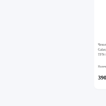
Чехол
Galax
TFN-
Налич
390