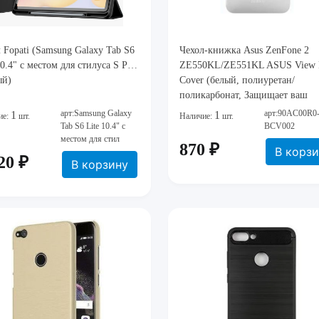
 Fopati (Samsung Galaxy Tab S6
Чехол-книжка Asus ZenFone 2
10.4" с местом для стилуса S Pen,
ZE550KL/ZE551KL ASUS View 
ый)
Cover (белый, полиуретан/
поликарбонат, Защищает ваш
смартфон от ударов, царапин и
арт:Samsung Galaxy
арт:90AC00R0
1
1
ие:
шт.
Наличие:
шт.
потертост
Tab S6 Lite 10.4" с
BCV002
местом для стил
870 ₽
В корз
20 ₽
В корзину