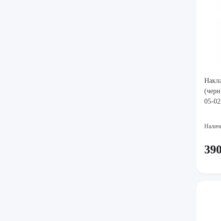
Накла
(черн
05-0
Налич
390