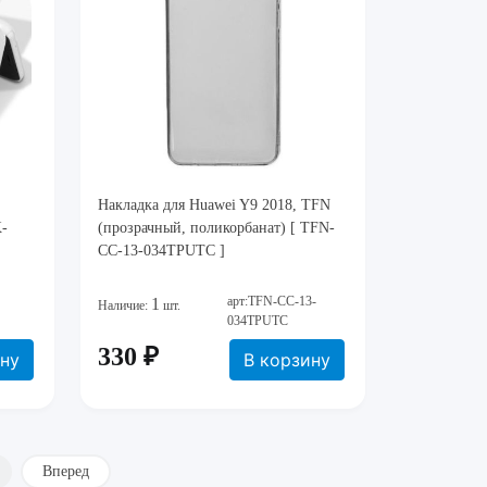
Накладка для Huawei Y9 2018, TFN
K-
(прозрачный, поликорбанат) [ TFN-
CC-13-034TPUTC ]
арт:TFN-CC-13-
1
Наличие:
шт.
034TPUTC
330 ₽
ину
В корзину
Вперед