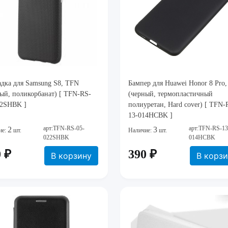
дка для Samsung S8, TFN
Бампер для Huawei Honor 8 Pro
ый, поликорбанат) [ TFN-RS-
(черный, термопластичный
22SHBK ]
полиуретан, Hard cover) [ TFN-
13-014HCBK ]
арт:TFN-RS-05-
арт:TFN-RS-13
2
3
ие:
шт.
Наличие:
шт.
022SHBK
014HCBK
 ₽
390 ₽
В корзину
В корз