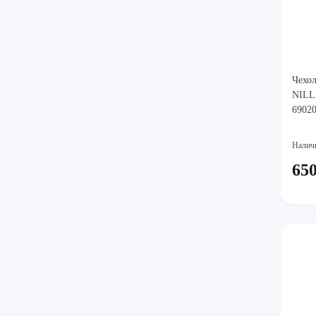
Чехол
NILLK
69020
Налич
650