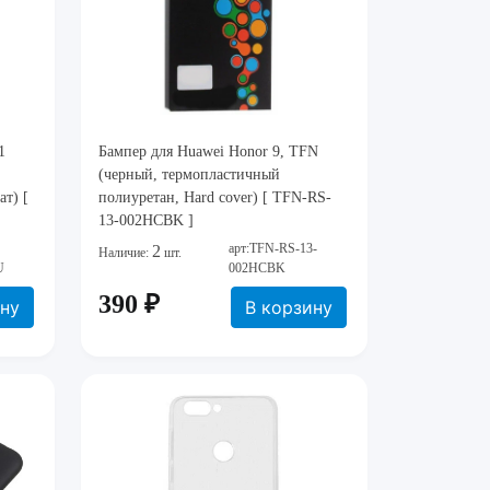
1
Бампер для Huawei Honor 9, TFN
(черный, термопластичный
т) [
полиуретан, Hard cover) [ TFN-RS-
13-002HCBK ]
арт:TFN-RS-13-
2
Наличие:
шт.
U
002HCBK
390 ₽
ину
В корзину