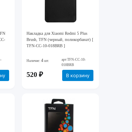
TFN
Накладка для Xiaomi Redmi 5 Plus
CC-
Brush, TFN (черный, поликорбанат) [
TFN-CC-10-018BRB ]
-
арт:TFN-CC-10-
4
Наличие:
шт.
018BRB
520 ₽
ину
В корзину