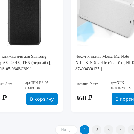
-книжка для для Samsung
Чехол-книжка Meizu M2 Note
y A8+ 2018, TFN (черный) [
NILLKIN Sparkle (белый) [ NL
RS-05-034BCBK ]
874004Y0127 ]
арт:TFN-RS-05-
арт:NLK-
2
3
ие:
шт.
Наличие:
шт.
034BCBK
874004Y0127
 ₽
360 ₽
В корзину
В корз
Назад
1
2
3
4
5