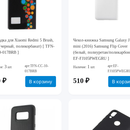
дка для Xiaomi Redmi 5 Brush,
Чехол-книжка Samsung Galaxy J
черный, поликорбанат) [ TFN-
mini (2016) Samsung Flip Cover
0-017BRB ]
(белый, полиуретан/поликарбона
EF-FJ105PWEGRU ]
арт:TFN-CC-10-
арт:EF-
3
1
ие:
шт.
Наличие:
шт.
017BRB
FJ105PWEGR
 ₽
510 ₽
В корзину
В корз