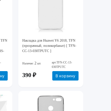
, TFN
Накладка для Huawei Y6 2018, TFN
(прозрачный, поликорбанат) [ TFN-
RS-
CC-13-030TPUTC ]
-
арт:TFN-CC-13-
2
Наличие:
шт.
030TPUTC
390 ₽
ину
В корзину