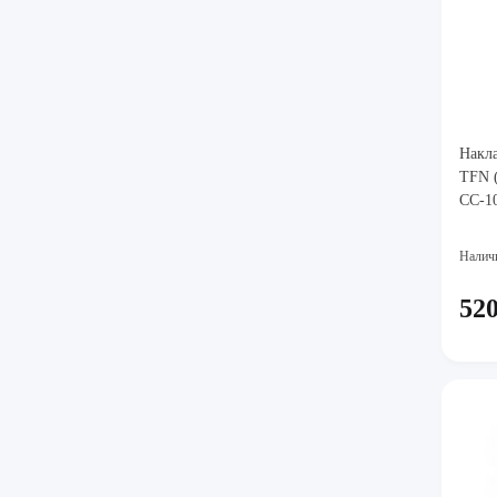
Накла
TFN (
CC-1
Налич
520