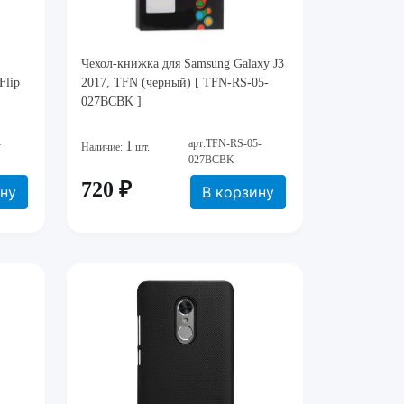
Чехол-книжка для Samsung Galaxy J3
Flip
2017, TFN (черный) [ TFN-RS-05-
027BCBK ]
-
арт:TFN-RS-05-
1
Наличие:
шт.
027BCBK
720 ₽
ину
В корзину