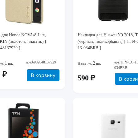
 для Honor NOVA/8 Lite,
Накладка для Huawei Y9 2018, 
IN (золотой, пластик) [
(черный, поликорбанат) [ TFN-
48137929 ]
13-034BRB ]
арт:6902048137929
арт:TFN-CC-13
1
2
ие:
шт.
Наличие:
шт.
034BRB
 ₽
В корзину
590 ₽
В корз