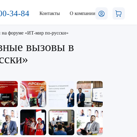
00-34-84
Контакты
О компании
и на форуме «ИТ-мир по-русски»
вные вызовы в
сски»