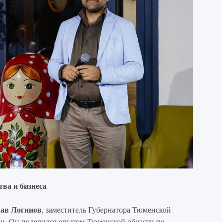
тва и бизнеса
ав Логинов
, заместитель Губернатора Тюменской
ии. Он поделился опытом Тюменской области по