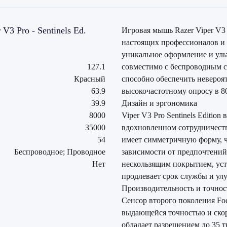
3 Pro - Sentinels Ed.
Игровая мышь Razer Viper V3 P
настоящих профессионалов и
уникальное оформление и уль
127.1
совместимо с беспроводным с
Красный
способно обеспечить невероя
63.9
высокочастотному опросу в 8
39.9
Дизайн и эргономика
8000
Viper V3 Pro Sentinels Editi
35000
вдохновленном сотрудничество
54
имеет симметричную форму, ч
Беспроводное; Проводное
зависимости от предпочтений
Нет
нескользящим покрытием, уст
продлевает срок службы и у
Производительность и точнос
Сенсор второго поколения Fo
выдающейся точностью и ско
обладает разрешением до 35 т