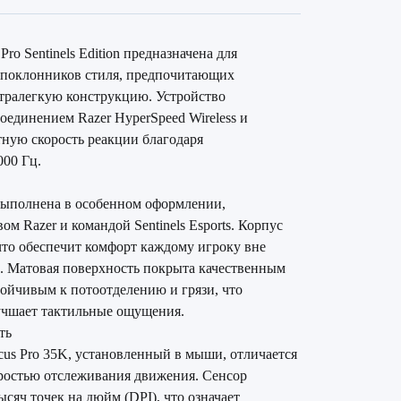
ro Sentinels Edition предназначена для
 поклонников стиля, предпочитающих
тралегкую конструкцию. Устройство
оединением Razer HyperSpeed Wireless и
тную скорость реакции благодаря
000 Гц.
on выполнена в особенном оформлении,
м Razer и командой Sentinels Esports. Корпус
то обеспечит комфорт каждому игроку вне
. Матовая поверхность покрыта качественным
ойчивым к потоотделению и грязи, что
лучшает тактильные ощущения.
ть
cus Pro 35K, установленный в мыши, отличается
ростью отслеживания движения. Сенсор
ысяч точек на дюйм (DPI), что означает