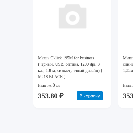
Мышь Oklick 195M for business
Мышь
(черный, USB, оптика, 1200 dpi, 3
синий
кл., 1.8 м, симметричный дизайн) [
1,35м
M218 BLACK ]
8
Наличие:
шт.
Налич
353.80 ₽
353
В корзину