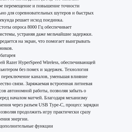
е перемещение и повышение точности
льно для соревновательных шутеров и быстрых
екунда решает исход поединка.
тоты опроса 8000 Гц обеспечивает
истемы, устраняя даже мельчайшие задержки.
едается на экран, что помогает выигрывать
вников.
батарея
й Razer HyperSpeed Wireless, обеспечивающей
пьютером без помех и задержек. Технология
 переключение каналов, уменьшая влияние
ество связи. Заряжаемая встроенная литиевая
асов автономной работы, позволяя забыть о
еред началом матчей. Благодаря механизму
ения через разъем USB Type-C, процесс зарядки
озволяя продолжить игру практически сразу
нения энергии.
 дополнительные функции