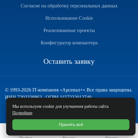
Согласие на обработку персональных данных
Использование Cookie
Реализованные проекты
Конфигуратор компьютера
Оставить заявку
© 1993-2026 IT-компания «Арсенал+» Все права защищены.
ИНН 7203338863 , ОГРН 1157232012740
Техническая поддержка
Мы используем cookie для улучшения работы сайта.
и развитие — ECHO
Подробнее
Принять всё
Профиль
Корзина
Каталог